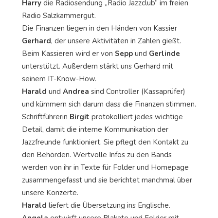
Harry
die Radiosendung „Radio Jazzclub“ im freien
Radio Salzkammergut.
Die Finanzen liegen in den Händen von Kassier
Gerhard
, der unsere Aktivitäten in Zahlen gießt.
Beim Kassieren wird er von
Sepp
und
Gerlinde
unterstützt. Außerdem stärkt uns Gerhard mit
seinem IT-Know-How.
Harald
und
Andrea
sind Controller (Kassaprüfer)
und kümmern sich darum dass die Finanzen stimmen.
Schriftführerin
Birgit
protokolliert jedes wichtige
Detail, damit die interne Kommunikation der
Jazzfreunde funktioniert. Sie pflegt den Kontakt zu
den Behörden. Wertvolle Infos zu den Bands
werden von ihr in Texte für Folder und Homepage
zusammengefasst und sie berichtet manchmal über
unsere Konzerte.
Harald
liefert die Übersetzung ins Englische.
Angela
entwirft unsere Plakate und Folder mit